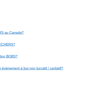
HERS au Canada?
SKECHERS?
e don BOBS?
vénement à but non lucratif / caritatif?